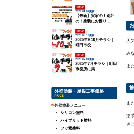
NEW
2026.01.07更新
【最新】実家の！別荘
の！塗装にお困り...
NEW
2025.09.19更新
2025年9-10月チラシ｜
天
町田市役...
み
NEW
2025.07.01更新
2025年7月チラシ｜町田
ま
市役所に掲...
外壁塗装・屋根工事価格
PRICE
ま
外壁塗装メニュー
シリコン塗料
塗
ハイブリッド塗料
き
フッ素塗料