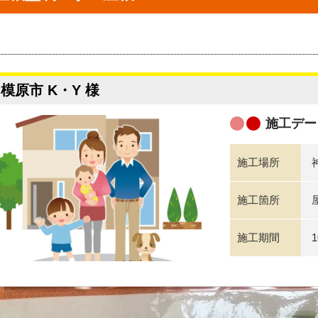
模原市 K・Y 様
施工デー
施工場所
施工箇所
施工期間