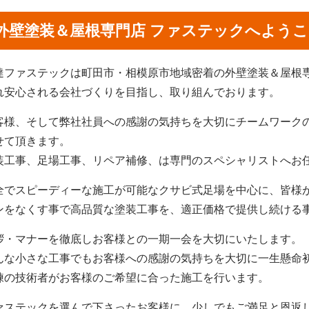
外壁塗装＆屋根専門店 ファステックへよう
達ファステックは町田市・相模原市地域密着の外壁塗装＆屋根
れ安心される会社づくりを目指し、取り組んでおります。
客様、そして弊社社員への感謝の気持ちを大切にチームワーク
せて頂きます。
装工事、足場工事、リペア補修、は専門のスペシャリストへお
全でスピーディーな施工が可能なクサビ式足場を中心に、皆様
ンをなくす事で高品質な塗装工事を、適正価格で提供し続ける
拶・マナーを徹底しお客様との一期一会を大切にいたします。
んな小さな工事でもお客様への感謝の気持ちを大切に一生懸命
練の技術者がお客様のご希望に合った施工を行います。
ァステックを選んで下さったお客様に、少しでもご満足と恩返