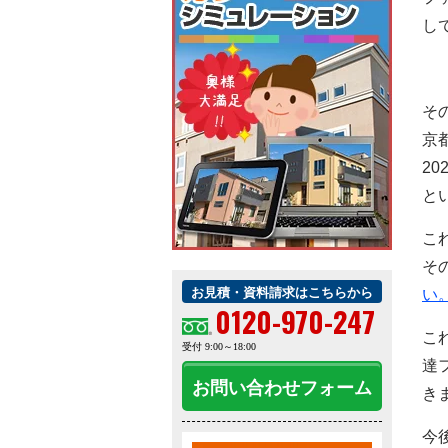
し
そ
京
2
と
こ
そ
お見積・資料請求はこちらから
い
0120-970-247
こ
受付 9:00～18:00
達
お問い合わせフォーム
き
今