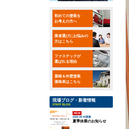
初めての塗装を
お考えの方へ
業者選びにお悩みの
方はこちら
ファステックが
選ばれる理由
屋根＆外壁塗装
価格表はこちら
現場ブログ・新着情報
STAFF BLOG
NEW
2026.08.05更新
夏季休業のお知らせ