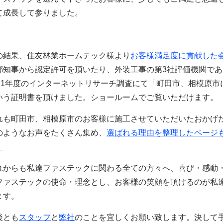
て成長して参りました。
の結果、
住友林業ホームテック様より
お客様満足度に貢献した
都知事から認定許可を頂いたり、外装工事の第3社評価機関で
021年度のインターネットリサーチ調査にて「町田市、相模原市
いう証明書を頂けました。ショールームでご覧いただけます。
れも町田市、相模原市のお客様に施工させていただいたおかげ
のようなお声をたくさん集め、
選ばれる理由を整理したページ
。
れからも私達ファステックに関わる全ての方々へ、喜び・感動
ファステックの使命・理念とし、お客様の笑顔を頂けるのが私
ます。
後とも
スタッフ
と
弊社
のことを宜しくお願い致します。決して