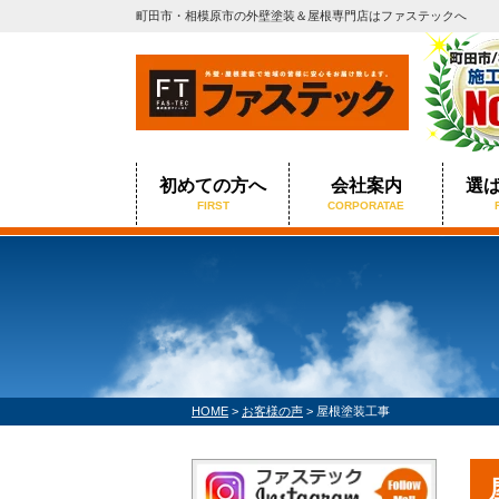
町田市・相模原市の外壁塗装＆屋根専門店はファステックへ
初めての方へ
会社案内
選
FIRST
CORPORATAE
HOME
>
お客様の声
>
屋根塗装工事