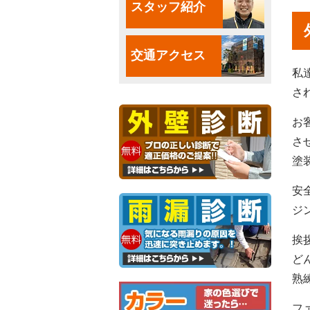
スタッフ紹介
交通アクセス
私
さ
お
さ
塗
安
ジ
挨
ど
熟
フ