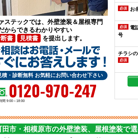
必須
お
ァステックでは、外壁塗装＆屋根専門
必須
電
だからできるわかりやすい
号
診断書
見積書
を提出します。
チラシの
必須
見積・診断無料 お気軽にお問い合わせ下さい
0120-970-247
間 9:00～18:00
町田市・相模原市の外壁塗装、屋根塗装で選ば