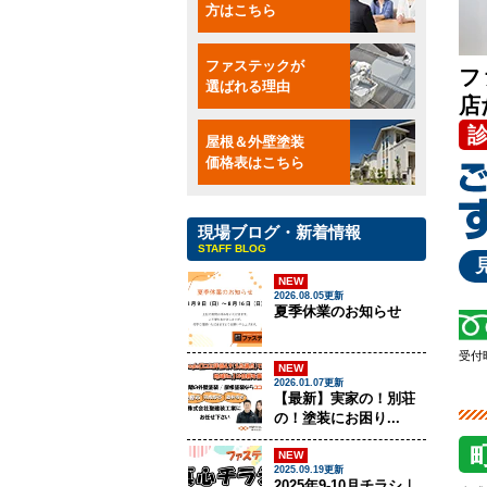
方はこちら
ファステックが
フ
選ばれる理由
店
屋根＆外壁塗装
価格表はこちら
現場ブログ・新着情報
STAFF BLOG
NEW
2026.08.05更新
夏季休業のお知らせ
受付時
NEW
2026.01.07更新
【最新】実家の！別荘
の！塗装にお困り...
NEW
2025.09.19更新
2025年9-10月チラシ｜