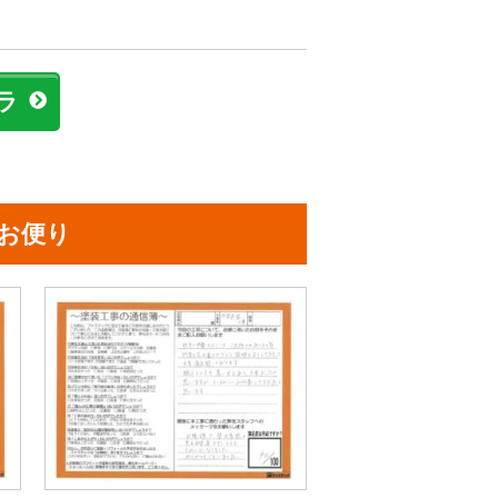
ラ
お便り