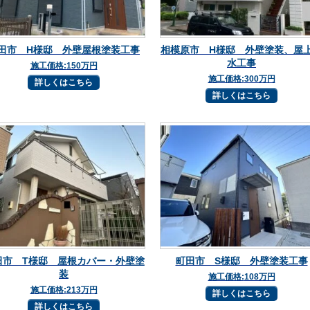
田市 H様邸 外壁屋根塗装工事
相模原市 H様邸 外壁塗装、屋
水工事
施工価格:
150万円
施工価格:
300万円
詳しくはこちら
詳しくはこちら
田市 T様邸 屋根カバー・外壁塗
町田市 S様邸 外壁塗装工事
装
施工価格:
108万円
施工価格:
213万円
詳しくはこちら
詳しくはこちら