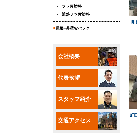
フッ素塗料
遮熱フッ素塗料
町
屋根+外壁Wパック
会社概要
代表挨拶
スタッフ紹介
町
交通アクセス