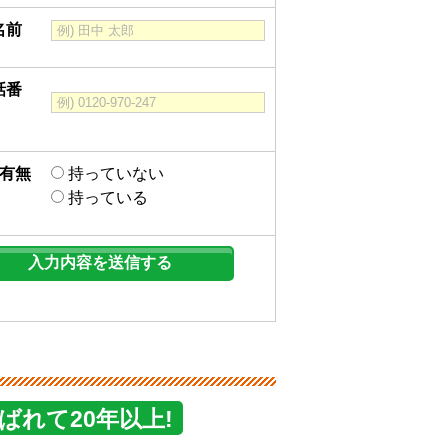
名前
話番
有無
持っていない
持っている
れて20年以上!