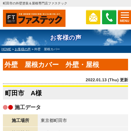
町田市の外壁塗装＆屋根専門店ファステック
MENU
お客様の声
HOME
>
お客様の声
>
外壁 屋根カバー
外壁 屋根カバー 外壁・屋根
2022.01.13 (Thu) 更新
町田市 A様
施工データ
施工場所
東京都町田市