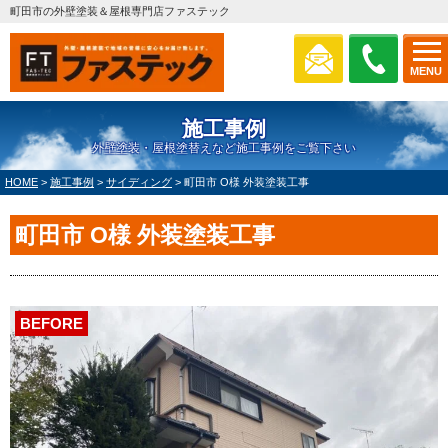
町田市の外壁塗装＆屋根専門店ファステック
MENU
施工事例
外壁塗装・屋根塗替えなど施工事例をご覧下さい
HOME
>
施工事例
>
サイディング
>
町田市 O様 外装塗装工事
町田市 O様 外装塗装工事
BEFORE