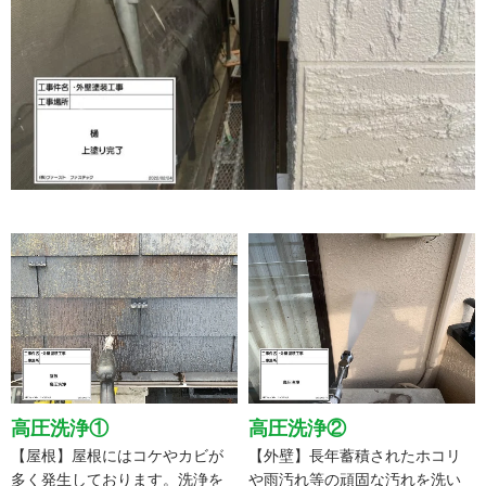
高圧洗浄①
高圧洗浄②
【屋根】屋根にはコケやカビが
【外壁】長年蓄積されたホコリ
多く発生しております。洗浄を
や雨汚れ等の頑固な汚れを洗い