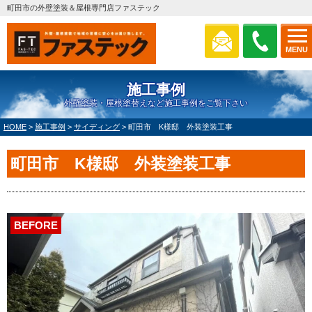
町田市の外壁塗装＆屋根専門店ファステック
MENU
施工事例
外壁塗装・屋根塗替えなど施工事例をご覧下さい
HOME
>
施工事例
>
サイディング
>
町田市 K様邸 外装塗装工事
町田市 K様邸 外装塗装工事
BEFORE