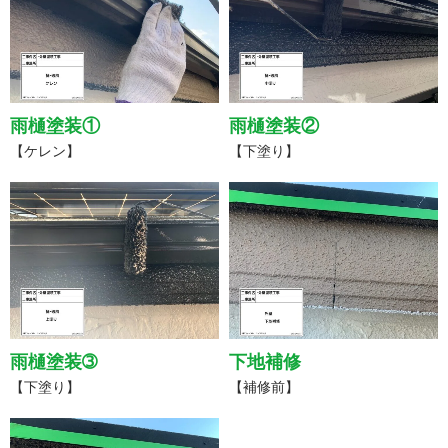
雨樋塗装①
雨樋塗装②
【ケレン】
【下塗り】
雨樋塗装➂
下地補修
【下塗り】
【補修前】