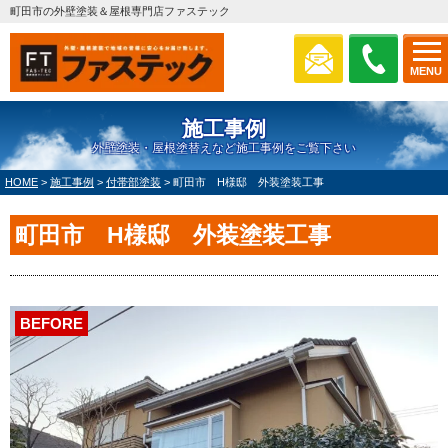
町田市の外壁塗装＆屋根専門店ファステック
MENU
施工事例
外壁塗装・屋根塗替えなど施工事例をご覧下さい
HOME
>
施工事例
>
付帯部塗装
>
町田市 H様邸 外装塗装工事
町田市 H様邸 外装塗装工事
BEFORE