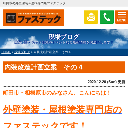
町田市の外壁塗装＆屋根専門店ファステック
MENU
現場ブログ
塗装に関するマメ知識やイベントなど最新情報をお届けします！
HOME
>
現場ブログ
>
内装改造計画立案 その４
内装改造計画立案 その４
2020.12.20 (Sun) 更新
町田市・相模原市のみなさん、こんにちは！
外壁塗装・屋根塗装専門店の
ファステックです！