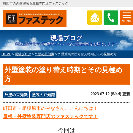
町田市の外壁塗装＆屋根専門店ファステック
MENU
現場ブログ
塗装に関するマメ知識やイベントなど最新情報をお届けします！
HOME
>
現場ブログ
>
外壁の豆知識
>
外壁塗装の塗り替え時期とその見極め方
外壁塗装の塗り替え時期とその見極め
方
2023.07.12 (Wed) 更新
外壁の豆知識
塗装の豆知識
町田市・相模原市のみなさん、こんにちは！
屋根・外壁塗装専門店のファステックです！
今回は