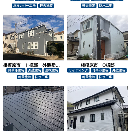
屋根カバー工法
軒天塗装
軒天塗装
防水工事
相模原市 Ｈ様邸 外装塗装工事
相模原市 O様邸
付帯部塗装
外壁塗装
屋根塗装
サイディング
付帯部塗装
外壁塗装
軒天塗装
防水工事
軒天塗装
防水工事