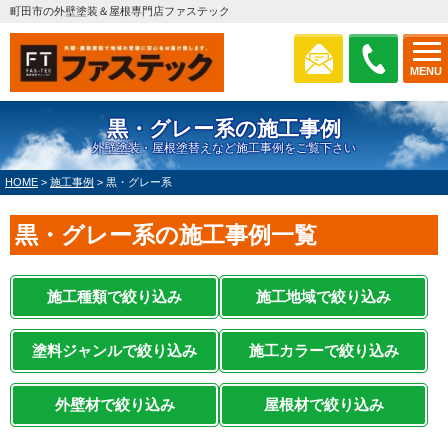
町田市の外壁塗装＆屋根専門店ファステック
MENU
黒・グレー系の施工事例
外壁塗装・屋根塗替えなど施工事例をご覧下さい
HOME
>
施工事例
>
黒・グレー系
黒・グレー系の施工事例一覧
施工種類で絞り込み
施工地域で絞り込み
塗料ジャンルで絞り込み
施工カラーで絞り込み
外壁材で絞り込み
屋根材で絞り込み