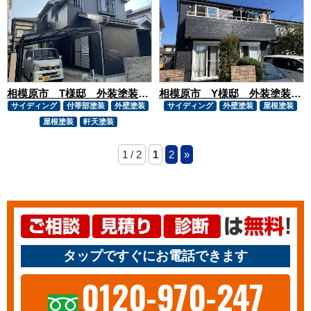
相模原市 T様邸 外装塗装工事
相模原市 Y様邸 外装塗装工事
サイディング
付帯部塗装
外壁塗装
サイディング
外壁塗装
屋根塗装
屋根塗装
軒天塗装
1 / 2
1
2
»
タップですぐにお電話できます
0120-970-247