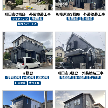
町田市O様邸 外装塗装工事
相模原市S様邸 外装塗装工事
サイディング
外壁塗装
外壁塗装
屋根塗装
屋根カバー工法
ｓ様邸
町田市S様邸 外装塗装工事
付帯部塗装
外壁塗装
屋根塗装
外壁塗装
屋根塗装
防水工事
軒天塗装
防水工事