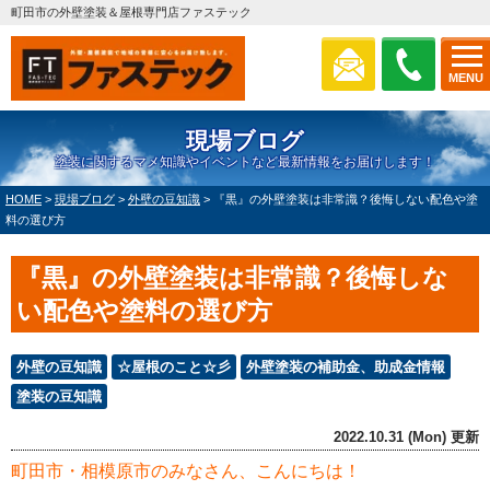
町田市の外壁塗装＆屋根専門店ファステック
MENU
現場ブログ
塗装に関するマメ知識やイベントなど最新情報をお届けします！
HOME
>
現場ブログ
>
外壁の豆知識
>
『黒』の外壁塗装は非常識？後悔しない配色や塗
料の選び方
『黒』の外壁塗装は非常識？後悔しな
い配色や塗料の選び方
外壁の豆知識
☆屋根のこと☆彡
外壁塗装の補助金、助成金情報
塗装の豆知識
2022.10.31 (Mon) 更新
町田市・相模原市のみなさん、こんにちは！